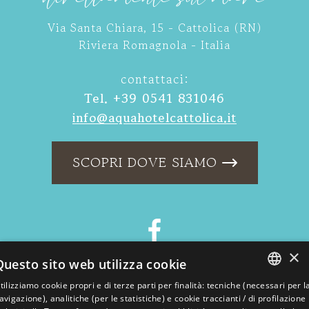
Via Santa Chiara, 15 - Cattolica (RN)
Riviera Romagnola - Italia
contattaci:
Tel.
+39 0541 831046
info@aquahotelcattolica.it
SCOPRI DOVE SIAMO
×
Questo sito web utilizza cookie
tilizziamo cookie propri e di terze parti per finalità: tecniche (necessari per l
Rivedi le tue impostazioni sui cookie
ITALIAN
avigazione), analitiche (per le statistiche) e cookie traccianti / di profilazione
p iva 04111840403
C.I.R. 099002AL00035
Dati Societari