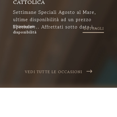
CATTOLICA
1
Settimane Speciali Agosto al Mare,
La
ultime disponibilità ad un prezzo
in
Speciale!... Affrettati sotto data i
Ultimissime
Sc
DETTAGLI
disponibilità
prezzi saliranno!
P
p
de
VEDI TUTTE LE OCCASIONI